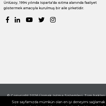
Ünlüsoy, 1994 yılında Isparta’da ısıtma alanında faaliyet
göstermek amacıyla kurulmuş bir aile şirketidir.
© Copyright 2026 Ünmak Isıtma Sistemleri. Tüm hakları s
Size sayfamızda mümkün olan en iyi deneyimi sağlamak iç