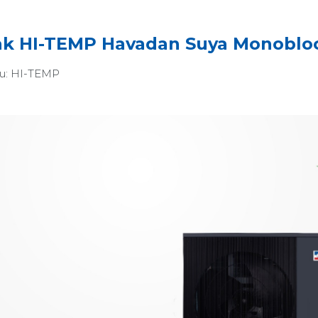
k HI-TEMP Havadan Suya Monobloc
u:
HI-TEMP