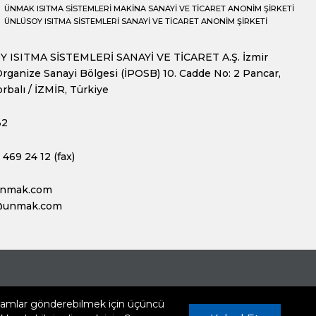
ÜNMAK ISITMA SİSTEMLERİ MAKİNA SANAYİ VE TİCARET ANONİM ŞİRKETİ
ÜNLÜSOY ISITMA SİSTEMLERİ SANAYİ VE TİCARET ANONİM ŞİRKETİ
 ISITMA SİSTEMLERİ SANAYİ VE TİCARET A.Ş. İzmir
rganize Sanayi Bölgesi (İPOSB) 10. Cadde No: 2 Pancar,
rbalı / İZMİR, Türkiye
32
469 24 12 (fax)
unmak.com
@unmak.com
klamlar gönderebilmek için üçüncü