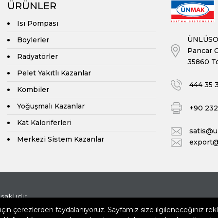
ÜRÜNLER
Isı Pompası
ÜNLÜSOY
Boylerler
Pancar O
Radyatörler
35860 To
Pelet Yakıtlı Kazanlar
444 35 
Kombiler
Yoğuşmalı Kazanlar
+90 232 
Kat Kaloriferleri
satis@
Merkezi Sistem Kazanlar
export
aklıdır.
in çerezlerden faydalanıyoruz. Sayfamız size ilgileneceğiniz re