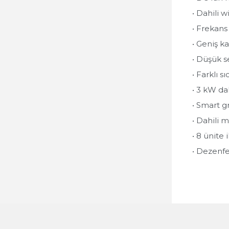
• Dahili w
• Frekans
• Geniş k
• Düşük s
• Farklı s
• 3 kW dahi
• Smart g
• Dahili 
• 8 ünite
• Dezenfe