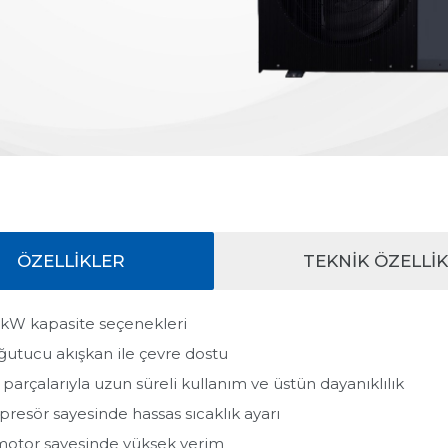
ÖZELLİKLER
TEKNİK ÖZELLI
16 kW kapasite seçenekleri
ğutucu akışkan ile çevre dostu
ş parçalarıyla uzun süreli kullanım ve üstün dayanıklılık
resör sayesinde hassas sıcaklık ayarı
motor sayesinde yüksek verim