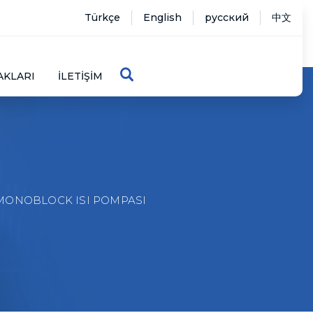
Türkçe
English
русский
中文
AKLARI
İLETIŞIM
MONOBLOCK ISI POMPASI