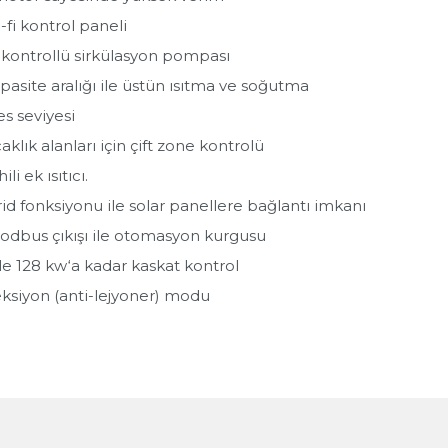
i-fi kontrol paneli
 kontrollü sirkülasyon pompası
apasite aralığı ile üstün ısıtma ve soğutma
es seviyesi
ıcaklık alanları için çift zone kontrolü
li ek ısıtıcı.
rid fonksiyonu ile solar panellere bağlantı imkanı
modbus çıkışı ile otomasyon kurgusu
 ile 128 kw‘a kadar kaskat kontrol
ksiyon (anti-lejyoner) modu