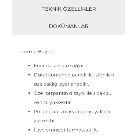
TEKNİK ÖZELLIKLER
DOKÜMANLAR
Termo Boyler,
Enerji tasarrufu sağlar.
Dijital kumanda paneli ile istenilen
Isı Pompası
su sıcaklığı ayarlanabilir.
Özel serpantin dizaynı ile sıcak su
Boylerler
verimi yüksektir.
Poliüretan izolasyon ile ısı yalıtımı
Tek Serpantinli Boyler
yüksektir.
Çift Serpantinli Boyler
İlave emniyet termostatı ile
Isı Pompası Boyleri