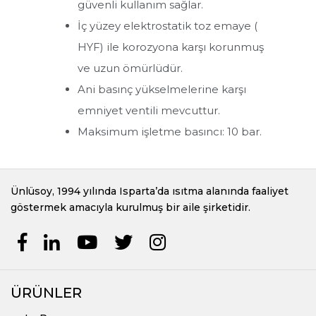
güvenli kullanım sağlar.
Akümülasyon Tankları
İç yüzey elektrostatik toz emaye (
HYF) ile korozyona karşı korunmuş
Elektrikli Boyler
ve uzun ömürlüdür.
Buffer Tank
Ani basınç yükselmelerine karşı
Termoboyler
emniyet ventili mevcuttur.
Ani Su Isıtıcılar
Maksimum işletme basıncı: 10 bar.
Radyatörler
Ünlüsoy, 1994 yılında Isparta’da ısıtma alanında faaliyet
Pelet Yakıtlı Kazanlar
göstermek amacıyla kurulmuş bir aile şirketidir.
Kombiler
Yoğuşmalı Kazanlar
ÜRÜNLER
Kat Kaloriferleri