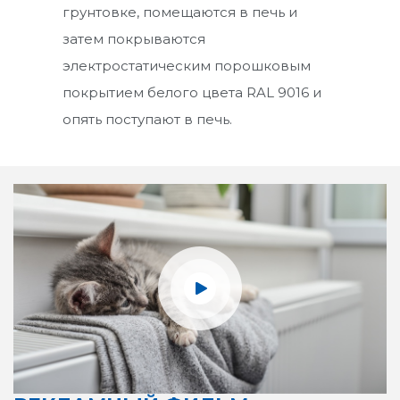
грунтовке, помещаются в печь и
затем покрываются
Бойлеры
электростатическим порошковым
Радиаторы
покрытием белого цвета RAL 9016 и
опять поступают в печь.
Панельный Радиатор
Вертикальный Радиатор
Полотенцесушитель
Котлы на древесных пеллетах
Комбинированные котлы
Конденсационные котлы
Этажные Котлы