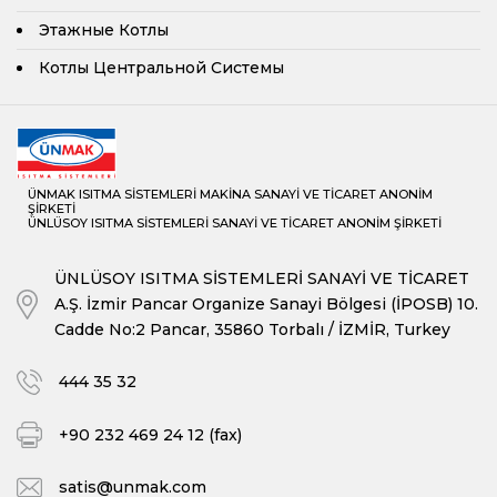
Этажные Котлы
Котлы Центральной Системы
ÜNMAK ISITMA SİSTEMLERİ MAKİNA SANAYİ VE TİCARET ANONİM
ŞİRKETİ
ÜNLÜSOY ISITMA SİSTEMLERİ SANAYİ VE TİCARET ANONİM ŞİRKETİ
ÜNLÜSOY ISITMA SİSTEMLERİ SANAYİ VE TİCARET
A.Ş. İzmir Pancar Organize Sanayi Bölgesi (İPOSB) 10.
Cadde No:2 Pancar, 35860 Torbalı / İZMİR, Turkey
444 35 32
+90 232 469 24 12 (fax)
satis@unmak.com