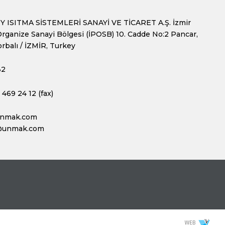
 ISITMA SİSTEMLERİ SANAYİ VE TİCARET A.Ş. İzmir
rganize Sanayi Bölgesi (İPOSB) 10. Cadde No:2 Pancar,
rbalı / İZMİR, Turkey
32
469 24 12 (fax)
unmak.com
@unmak.com