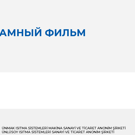
ЛАМНЫЙ ФИЛЬМ
ÜNMAK ISITMA SİSTEMLERİ MAKİNA SANAYİ VE TİCARET ANONİM ŞİRKETİ
ÜNLÜSOY ISITMA SİSTEMLERİ SANAYİ VE TİCARET ANONİM ŞİRKETİ