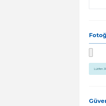
Fotoğ
Lütfen J
Güven