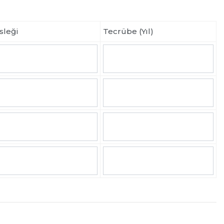
sleği
Tecrübe (Yıl)