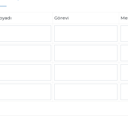
oyadı
Görevi
Me