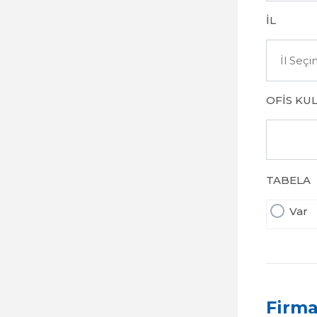
İL
OFIS KU
TABELA
Var
Firma