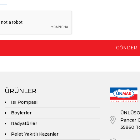
ÜRÜNLER
Isı Pompası
ÜNLÜSOY
Boylerler
Pancar O
Radyatörler
35860 To
Pelet Yakıtlı Kazanlar