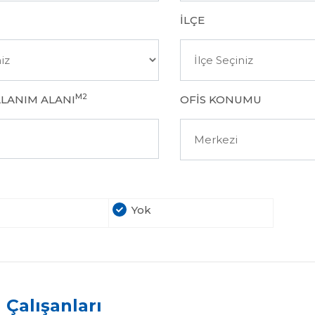
İLÇE
M2
LLANIM ALANI
OFIS KONUMU
Yok
 Çalışanları